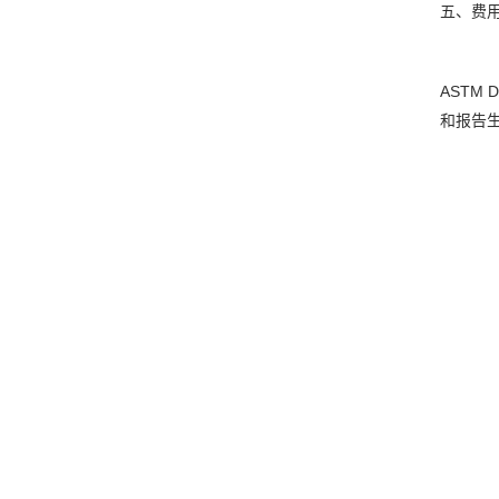
五、费
ASTM
和报告