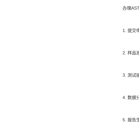
办理AS
1. 提
2. 样
3. 测
4. 数
5. 报