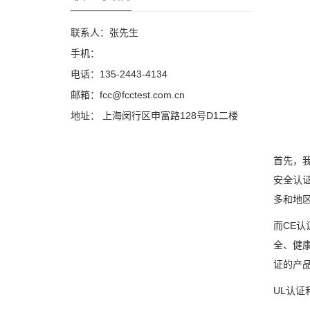
联系人：张先生
手机：
电话：135-2443-4134
邮箱：fcc@fcctest.com.cn
地址： 上海闵行区申富路128号D1二楼
首先，我
安全认
多和地
而CE认
全、健
证的产
UL认