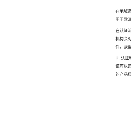
在地域
用于欧
在认证
机构会
件。欧
UL认
证可以
的产品